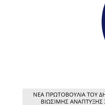
ΝΈΑ ΠΡΩΤΟΒΟΥΛΊΑ ΤΟΥ ΔΉ
ΒΙΏΣΙΜΗΣ ΑΝΆΠΤΥΞΗΣ Σ