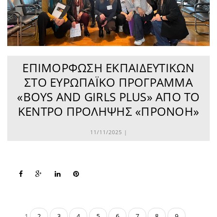
ΕΠΙΜΌΡΦΩΣΗ ΕΚΠΑΙΔΕΥΤΙΚΏΝ
ΣΤΟ ΕΥΡΩΠΑΪΚΌ ΠΡΌΓΡΑΜΜΑ
«BOYS AND GIRLS PLUS» ΑΠΌ ΤΟ
ΚΈΝΤΡΟ ΠΡΌΛΗΨΗΣ «ΠΡΟΝΌΗ»
11/11/2025 |
1
2
3
4
5
6
7
8
9
…