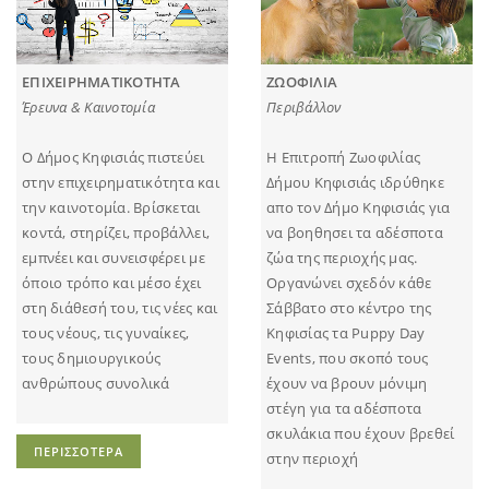
ΕΠΙΧΕΙΡΗΜΑΤΙΚΟΤΗΤΑ
ΖΩΟΦΙΛΙΑ
Έρευνα & Καινοτομία
Περιβάλλον
Ο Δήμος Κηφισιάς πιστεύει
Η Επιτροπή Ζωοφιλίας
στην επιχειρηματικότητα και
Δήμου Κηφισιάς ιδρύθηκε
την καινοτομία. Βρίσκεται
απο τον Δήμο Κηφισιάς για
κοντά, στηρίζει, προβάλλει,
να βοηθησει τα αδέσποτα
εμπνέει και συνεισφέρει με
ζώα της περιοχής μας.
όποιο τρόπο και μέσο έχει
Οργανώνει σχεδόν κάθε
στη διάθεσή του, τις νέες και
Σάββατο στο κέντρο της
τους νέους, τις γυναίκες,
Κηφισίας τα Puppy Day
τους δημιουργικούς
Events, που σκοπό τους
ανθρώπους συνολικά
έχουν να βρουν μόνιμη
στέγη για τα αδέσποτα
σκυλάκια που έχουν βρεθεί
ΠΕΡΙΣΣΟΤΕΡΑ
στην περιοχή