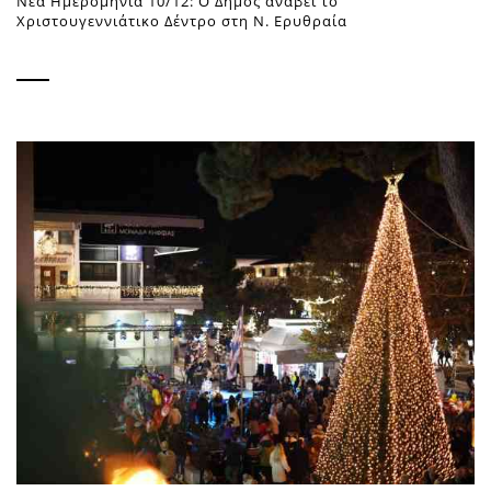
Νέα Ημερομηνία 10/12: Ο Δήμος ανάβει το
Χριστουγεννιάτικο Δέντρο στη Ν. Ερυθραία