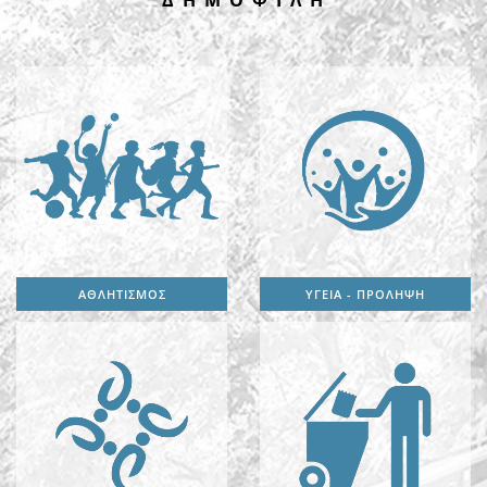
Δ Η Μ Ο Φ Ι Λ Η
ΑΘΛΗΤΙΣΜΟΣ
ΥΓΕΙΑ - ΠΡΟΛΗΨΗ