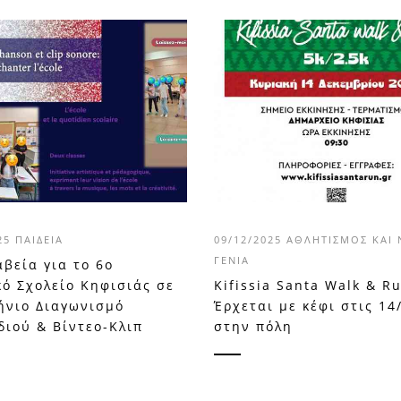
025
ΠΑΙΔΕΊΑ
09/12/2025
ΑΘΛΗΤΙΣΜΌΣ ΚΑΙ 
ΓΕΝΙΆ
βεία για το 6o
κό Σχολείο Κηφισιάς σε
Kifissia Santa Walk & R
ήνιο Διαγωνισμό
Έρχεται με κέφι στις 14
διού & Βίντεο-Κλιπ
στην πόλη