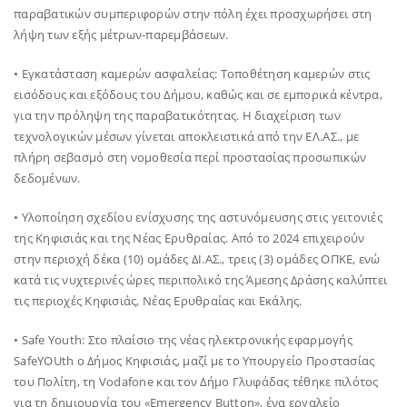
παραβατικών συμπεριφορών στην πόλη έχει προσχωρήσει στη
λήψη των εξής μέτρων-παρεμβάσεων.
• Εγκατάσταση καμερών ασφαλείας: Τοποθέτηση καμερών στις
εισόδους και εξόδους του Δήμου, καθώς και σε εμπορικά κέντρα,
για την πρόληψη της παραβατικότητας. Η διαχείριση των
τεχνολογικών μέσων γίνεται αποκλειστικά από την ΕΛ.ΑΣ., με
πλήρη σεβασμό στη νομοθεσία περί προστασίας προσωπικών
δεδομένων.
• Υλοποίηση σχεδίου ενίσχυσης της αστυνόμευσης στις γειτονιές
της Κηφισιάς και της Νέας Ερυθραίας. Από το 2024 επιχειρούν
στην περιοχή δέκα (10) ομάδες ΔΙ.ΑΣ., τρεις (3) ομάδες ΟΠΚΕ, ενώ
κατά τις νυχτερινές ώρες περιπολικό της Άμεσης Δράσης καλύπτει
τις περιοχές Κηφισιάς, Νέας Ερυθραίας και Εκάλης.
• Safe Youth: Στο πλαίσιο της νέας ηλεκτρονικής εφαρμογής
SafeYOUth ο Δήμος Κηφισιάς, μαζί με το Υπουργείο Προστασίας
του Πολίτη, τη Vodafone και τον Δήμο Γλυφάδας τέθηκε πιλότος
για τη δημιουργία του «Emergency Button», ένα εργαλείο