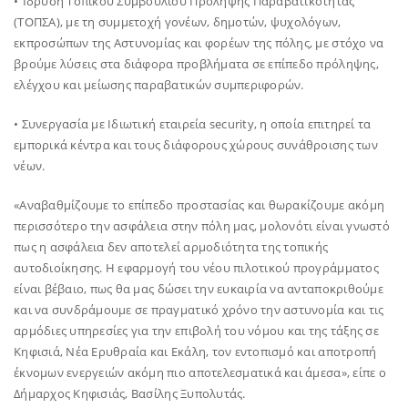
• Ίδρυση Τοπικού Συμβουλίου Πρόληψης Παραβατικότητας
(ΤΟΠΣΑ), με τη συμμετοχή γονέων, δημοτών, ψυχολόγων,
εκπροσώπων της Αστυνομίας και φορέων της πόλης, με στόχο να
βρούμε λύσεις στα διάφορα προβλήματα σε επίπεδο πρόληψης,
ελέγχου και μείωσης παραβατικών συμπεριφορών.
• Συνεργασία με Ιδιωτική εταιρεία security, η οποία επιτηρεί τα
εμπορικά κέντρα και τους διάφορους χώρους συνάθροισης των
νέων.
«Αναβαθμίζουμε το επίπεδο προστασίας και θωρακίζουμε ακόμη
περισσότερο την ασφάλεια στην πόλη μας, μολονότι είναι γνωστό
πως η ασφάλεια δεν αποτελεί αρμοδιότητα της τοπικής
αυτοδιοίκησης. Η εφαρμογή του νέου πιλοτικού προγράμματος
είναι βέβαιο, πως θα μας δώσει την ευκαιρία να ανταποκριθούμε
και να συνδράμουμε σε πραγματικό χρόνο την αστυνομία και τις
αρμόδιες υπηρεσίες για την επιβολή του νόμου και της τάξης σε
Κηφισιά, Νέα Ερυθραία και Εκάλη, τον εντοπισμό και αποτροπή
έκνομων ενεργειών ακόμη πιο αποτελεσματικά και άμεσα», είπε ο
Δήμαρχος Κηφισιάς, Βασίλης Ξυπολυτάς.