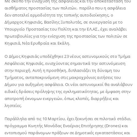
Με σκοπό την ενίσχυση της ασφάλειας και την αποκατάσταση του
αισθήματος προστασίας των πολιτών, παρόλο που η ασφάλεια
δεν αποτελεί αρμοδιότητα της τοπικής αυτοδιοίκησης, ο
Δήμαρχος Κηφισιάς, Βασίλης Ξυπολυτάς, σε συνεργασία με το
Υπουργείο Προστασίας του Πολίτη και την ΕΛ.ΑΣ., έχει αναλάβει
πρωτοβουλίες για την ενίσχυση της προστασίας των πολιτών σε
Κηφισιά, Νέα Ερυθραία και Εκάλη.
Ο Δήμος Κηφισιάς υποδέχθηκε 23 νέους αστυνομικούς στο Τμήμα
Ασφάλειας Κηφισιάς, ενισχύοντας σημαντικά την αστυνόμευση
στην περιοχή. Αυτή η προσθήκη, διπλασιάζει τη δύναμη του
Τμήματος, ανταποκρινόμενη στις μακροχρόνιες αιτήσεις του
Δήμου για αυξημένη ασφάλεια. Οι νέοι αστυνομικοί θα αναλάβουν
ειδικές δράσεις πρόληψης της εγκληματικότητας, με έμφαση στην
αποτροπή έκνομων ενεργειών, όπως κλοπές, διαρρήξεις και
ληστείες.
Παράλληλα από τις 10 Μαρτίου, έχει ξεκινήσει σε πιλοτικό στάδιο,
πρόγραμμα Κινητής Μονάδας Εναέριας Επιτήρησης (Drones) και
εντοπισμού παράνομων πράξεων σε Δημοτικές εγκαταστάσεις και