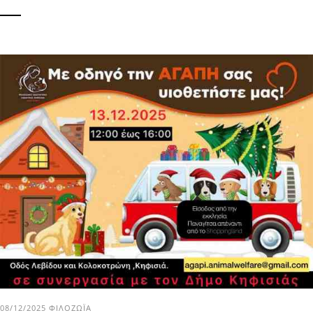
08/12/2025
ΦΙΛΟΖΩΪ́Α