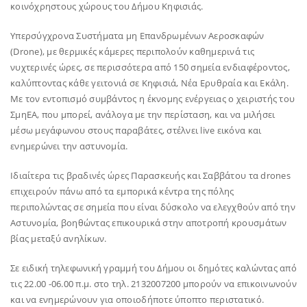
κοινόχρηστους χώρους του Δήμου Κηφισιάς.
Υπερσύγχρονα Συστήματα μη Επανδρωμένων Αεροσκαφών
(Drone), με θερμικές κάμερες περιπολούν καθημερινά τις
νυχτερινές ώρες, σε περισσότερα από 150 σημεία ενδιαφέροντος,
καλύπτοντας κάθε γειτονιά σε Κηφισιά, Νέα Ερυθραία και Εκάλη.
Με τον εντοπισμό συμβάντος η έκνομης ενέργειας ο χειριστής του
ΣμηΕΑ, που μπορεί, ανάλογα με την περίσταση, και να μιλήσει
μέσω μεγάφωνου στους παραβάτες, στέλνει live εικόνα και
ενημερώνει την αστυνομία.
Ιδιαίτερα τις βραδινές ώρες Παρασκευής και Σαββάτου τα drones
επιχειρούν πάνω από τα εμπορικά κέντρα της πόλης
περιπολώντας σε σημεία που είναι δύσκολο να ελεγχθούν από την
Αστυνομία, βοηθώντας επικουρικά στην αποτροπή κρουσμάτων
βίας μεταξύ ανηλίκων.
Σε ειδική τηλεφωνική γραμμή του Δήμου οι δημότες καλώντας από
τις 22.00 -06.00 π.μ. στο τηλ. 2132007200 μπορούν να επικοινωνούν
και να ενημερώνουν για οποιοδήποτε ύποπτο περιστατικό.