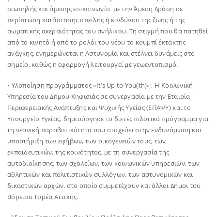
σιωπηλής και άμεσης επικοινωνία με την Άμεση Δράση σε
περίπτωση κατάστασης απειλής ή κινδύνου της ζωής ή της
σωματικής ακεραιότητας του ανήλικου. Τη στιγμή που θα πατηθεί
από το κινητό ή από το ρολόι του νέου το κουμπί έκτακτης
ανάγκης, ενημερώνεται η Αστυνομία και στέλνει δυνάμεις στο
σημείο, καθώς η εφαρμογή λειτουργεί με γεωεντοπισμό.
• Υλοποίηση προγράμματος «It’s Up to You(th)»: Η Κοινωνική
Υπηρεσία του Δήμου Κηφισιάς σε συνεργασία με την Εταιρία
Περιφερειακής Ανάπτυξης και Ψυχικής Υγείας (ΕΠΑΨΥ) και το
Υπουργείο Υγείας, δημιούργησε το διετές πιλοτικό πρόγραμμα για
τη νεανική παραβατικότητα που στοχεύει στην ενδυνάμωση και
υποστήριξη των εφήβων, των οικογενειών τους, των
εκπαιδευτικών, της κοινότητας, με τη συνεργασία της
αυτοδιοίκησης, των σχολείων, των κοινωνικών υπηρεσιών, των
αθλητικών και πολιτιστικών συλλόγων, των αστυνομικών και
δικαστικών αρχών, στο οποίο συμμετέχουν και άλλοι Δήμοι του
Βόρειου Τομέα Αττικής.