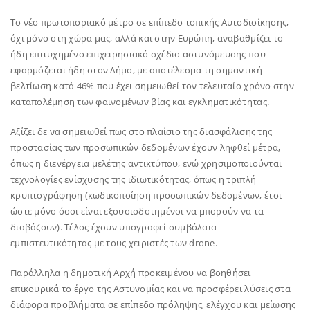
Το νέο πρωτοποριακό μέτρο σε επίπεδο τοπικής Αυτοδιοίκησης,
όχι μόνο στη χώρα μας, αλλά και στην Ευρώπη, αναβαθμίζει το
ήδη επιτυχημένο επιχειρησιακό σχέδιο αστυνόμευσης που
εφαρμόζεται ήδη στον Δήμο, με αποτέλεσμα τη σημαντική
βελτίωση κατά 46% που έχει σημειωθεί τον τελευταίο χρόνο στην
καταπολέμηση των φαινομένων βίας και εγκληματικότητας.
Aξίζει δε να σημειωθεί πως στο πλαίσιο της διασφάλισης της
προστασίας των προσωπικών δεδομένων έχουν ληφθεί μέτρα,
όπως η διενέργεια μελέτης αντικτύπου, ενώ χρησιμοποιούνται
τεχνολογίες ενίσχυσης της ιδιωτικότητας, όπως η τριπλή
κρυπτογράφηση (κωδικοποίηση προσωπικών δεδομένων, έτσι
ώστε μόνο όσοι είναι εξουσιοδοτημένοι να μπορούν να τα
διαβάζουν). Τέλος έχουν υπογραφεί συμβόλαια
εμπιστευτικότητας με τους χειριστές των drone.
Παράλληλα η δημοτική Αρχή προκειμένου να βοηθήσει
επικουρικά το έργο της Αστυνομίας και να προσφέρει λύσεις στα
διάφορα προβλήματα σε επίπεδο πρόληψης, ελέγχου και μείωσης