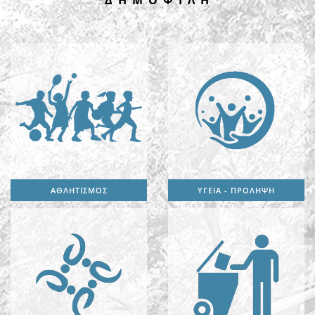
Δ Η Μ Ο Φ Ι Λ Η
ΑΘΛΗΤΙΣΜΟΣ
ΥΓΕΙΑ - ΠΡΟΛΗΨΗ