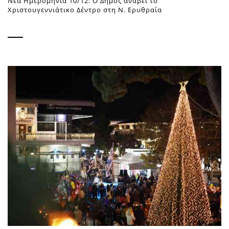
Νέα Ημερομηνία 10/12: Ο Δήμος ανάβει το
Χριστουγεννιάτικο Δέντρο στη Ν. Ερυθραία