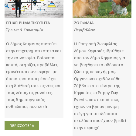
ΕΠΙΧΕΙΡΗΜΑΤΙΚΟΤΗΤΑ
ΖΩΟΦΙΛΙΑ
Έρευνα & Καινοτομία
Περιβάλλον
Ο Δήμος Κηφισιάς πιστεύει
Η Επιτροπή Ζωοφιλίας
στην επιχειρηματικότητα και
Δήμου Κηφισιάς ιδρύθηκε
την καινοτομία. Βρίσκεται
απο τον Δήμο Κηφισιάς για
κοντά, στηρίζει, προβάλλει,
να βοηθησει τα αδέσποτα
εμπνέει και συνεισφέρει με
ζώα της περιοχής μας.
όποιο τρόπο και μέσο έχει
Οργανώνει σχεδόν κάθε
στη διάθεσή του, τις νέες και
Σάββατο στο κέντρο της
τους νέους, τις γυναίκες,
Κηφισίας τα Puppy Day
τους δημιουργικούς
Events, που σκοπό τους
ανθρώπους συνολικά
έχουν να βρουν μόνιμη
στέγη για τα αδέσποτα
σκυλάκια που έχουν βρεθεί
ΠΕΡΙΣΣΟΤΕΡΑ
στην περιοχή